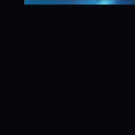
ABOUT
企画で終わら
動くところま
Webだけ、アプリだけ、機体だけではなく、実際
感のある試作と、事業化を前提とした実装力が強